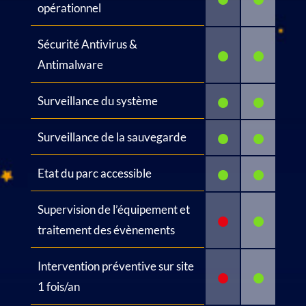
opérationnel
Sécurité Antivirus &
•
•
Antimalware
•
•
Surveillance du système
•
•
Surveillance de la sauvegarde
•
•
Etat du parc accessible
Supervision de l’équipement et
•
•
traitement des évènements
Intervention préventive sur site
•
•
1 fois/an