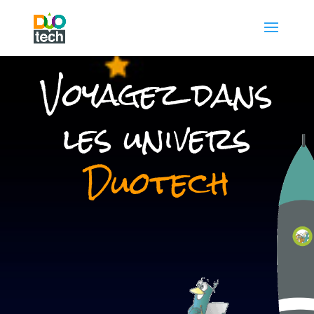
Voyagez dans
les univers
Duotech