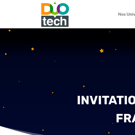
Nos Univ
INVITATI
FR