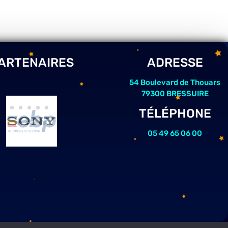
ARTENAIRES
ADRESSE
54 Boulevard de Thouars
79300 BRESSUIRE
TÉLÉPHONE
05 49 65 06 00