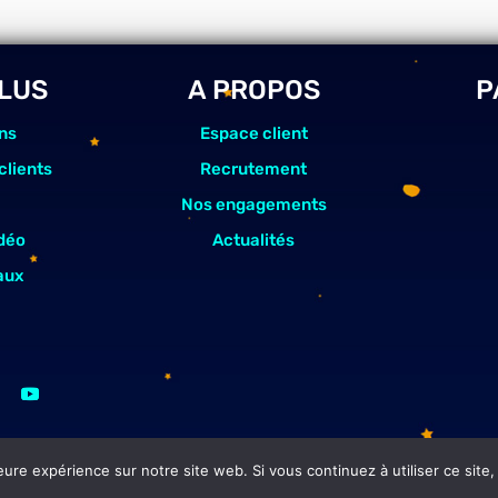
PLUS
A PROPOS
P
ns
Espace client
clients
Recrutement
Nos engagements
déo
Actualités
aux
eure expérience sur notre site web. Si vous continuez à utiliser ce sit
L’Impression Créative © 2022 –
Duotech Métropole Bressuire
(79) &
Duotech Réunion
– Group