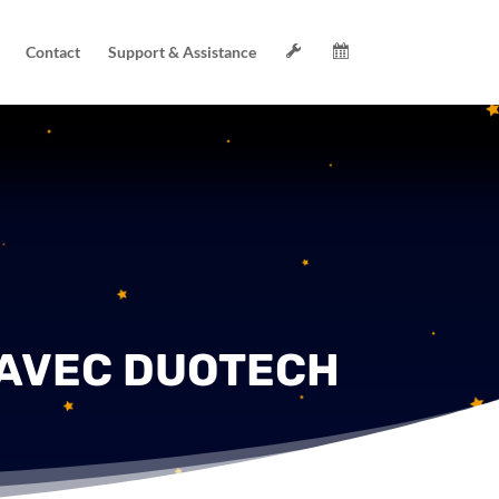
B
I
Contact
Support & Assistance
o
n
î
s
t
c
e
r
à
i
o
p
u
t
t
i
i
o
l
n
s
é
s
v
é
é
c
n
u
e
r
m
i
e
t
n
é
t
AVEC DUOTECH