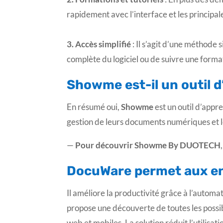
rapidement avec l’interface et les principal
3. Accès simplifié
: Il s’agit d’une méthode 
complète du logiciel ou de suivre une form
Showme est-il un outil d
En résumé oui,
Showme
est un outil d’appre
gestion de leurs documents numériques et le
—
Pour découvrir Showme By DUOTECH
DocuWare
permet aux en
Il améliore la productivité grâce à l’autom
propose une découverte de toutes les possib
web et mobiles. La solution réduit l’utilisat