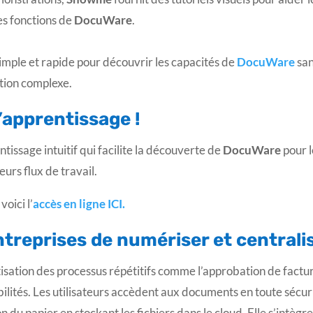
es fonctions de
DocuWare
.
simple et rapide pour découvrir les capacités de
DocuWare
san
ation complexe.
’apprentissage !
ntissage intuitif qui facilite la découverte de
DocuWare
pour l
urs flux de travail.
, voici l’
accès en ligne ICI.
treprises de numériser et centrali
atisation des processus répétitifs comme l’approbation de factu
ilités. Les utilisateurs accèdent aux documents en toute sécuri
ion du papier en stockant les fichiers dans le cloud. Elle s’intèg